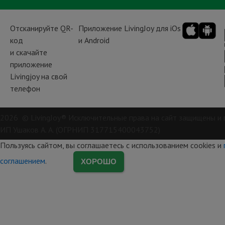
Отсканируйте QR-
Приложение LivingJoy для iOs
код
и Android
и скачайте
приложение
Livingjoy на свой
телефон
2026 © LivingJoy® Исключительные права на сайт защищены и 
ИП Ушаков А. А. (ОГРНИП 317715400043752)
Пользуясь сайтом, вы соглашаетесь с использованием cookies и
соглашением
.
ХОРОШО