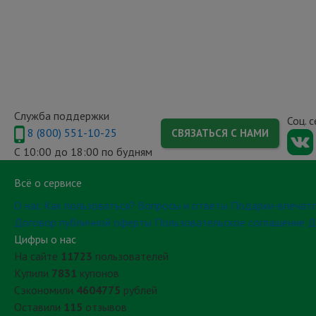
Служба поддержки
Соц. 
8 (800) 551-10-25
СВЯЗАТЬСЯ С НАМИ
С 10:00 до 18:00 по будням
Всё о сервисе
О нас
Как пользоваться?
Вопросы и ответы
Подарки-впечат
Договор публичной оферты
Пользовательское соглашение
Д
Цифры о нас
На сайте
11723
пользователей
Купили
7831
купонов
Сэкономили
4604775
рублей
Оставили
115
отзывов